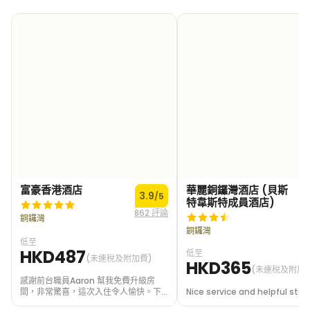
富豪香港酒店
華麗銅鑼灣酒店 (貝斯
3.9
/5
特韋斯特成員酒店)
862 評論
1
銅鑼灣
銅鑼灣
低至
HKD487
低至
(未連稅及附加費)
HKD365
(未連稅及附加
感謝前台職員Aaron 幫我免費升級房
間，非常驚喜，這次入住令人愉快。下
Nice service and helpful staff
次有機會還會揀呢間酒店