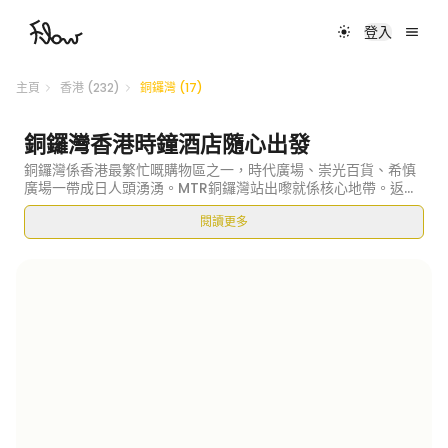
登入
主頁
香港 (232)
銅鑼灣 (17)
銅鑼灣香港時鐘酒店隨心出發
銅鑼灣係香港最繁忙嘅購物區之一，時代廣場、崇光百貨、希慎
廣場一帶成日人頭湧湧。MTR銅鑼灣站出嚟就係核心地帶。返工
開會定係行街購物，好多時都會攰到想搵個地方抖一陣。
閱讀更多
呢個時候，Causeway Bay鐘點酒店就最啱晒。可以靈活咁
book幾個鐘頭休息充電。開完會想抖一抖先去下個
appointment？行咗成日街攰到想瞓個覺？定係轉機時間想搵
個舒服地方休息？鐘點酒店都係最實際嘅選擇。Flow喺銅鑼灣有
酒店、co-working spaces同meeting rooms，讓你按需要
靈活預訂短時間住宿。完全配合香港人快節奏嘅生活模式。