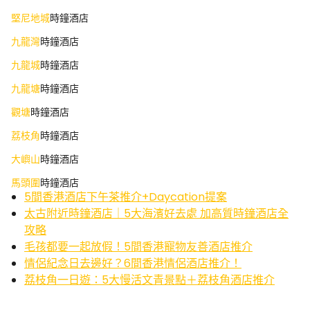
堅尼地城
時鐘酒店
九龍灣
時鐘酒店
九龍城
時鐘酒店
九龍塘
時鐘酒店
觀塘
時鐘酒店
荔枝角
時鐘酒店
大嶼山
時鐘酒店
馬頭圍
時鐘酒店
5間香港酒店下午茶推介+Daycation提案
太古附近時鐘酒店｜5大海濱好去處 加高質時鐘酒店全
攻略
毛孩都要一起放假！5間香港寵物友善酒店推介
情侶紀念日去邊好？6間香港情侶酒店推介！
荔枝角一日遊：5大慢活文青景點＋荔枝角酒店推介