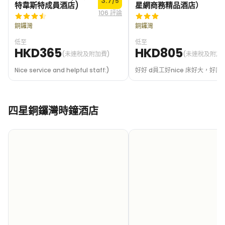
3.7
/5
特韋斯特成員酒店)
星網商務精品酒店）
106 評論
6
銅鑼灣
銅鑼灣
低至
低至
HKD365
HKD805
(未連稅及附加費)
(未連稅及附加
Nice service and helpful staff:)
好好 d員工好nice 床好大，好舒
四星銅鑼灣時鐘酒店