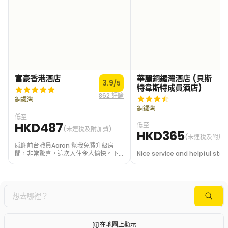
富豪香港酒店
華麗銅鑼灣酒店 (貝斯
3.9
/5
特韋斯特成員酒店)
862 評論
1
銅鑼灣
銅鑼灣
低至
HKD487
低至
(未連稅及附加費)
HKD365
(未連稅及附加
感謝前台職員Aaron 幫我免費升級房
間，非常驚喜，這次入住令人愉快。下
Nice service and helpful staff
次有機會還會揀呢間酒店
在地圖上顯示