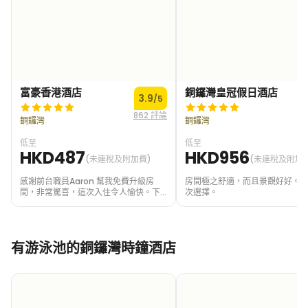
富豪香港酒店
銅鑼灣皇冠假日酒店
3.9
4
/5
862 評論
2
銅鑼灣
銅鑼灣
低至
低至
HKD487
HKD956
(未連稅及附加費)
(未連稅及附加
感謝前台職員Aaron 幫我免費升級房
房間極之舒適，而且景觀好好。
間，非常驚喜，這次入住令人愉快。下
次選擇。
次有機會還會揀呢間酒店
有游泳池的銅鑼灣時鐘酒店