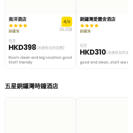
南洋酒店
銅鑼灣愛麗舍酒店
4
/5
110 評論
2
銅鑼灣
銅鑼灣
低至
HKD398
低至
(未連稅及附加費)
HKD310
(未連稅及附加費
Room clean and big Location good
Staff friendly
good and clean, staff are nic
五星銅鑼灣時鐘酒店