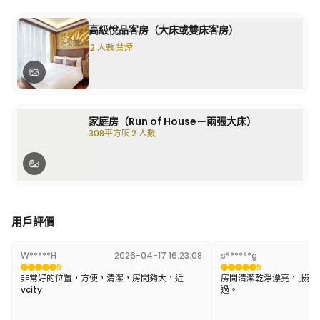
高級悅品客房（大床或雙床客房）
2 人數
禁煙
家庭房（Run of House－兩張大床）
308平方呎
2 人數
用戶評價
W*****H
2026-04-17 16:23:08
s******g
2
5
5
非常好的位置，方便，清潔，房間夠大，近
房間清潔乾淨漂亮，服務
vcity
過。