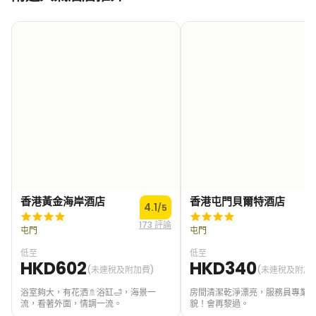
香港黃金海岸酒店
香港屯門貝爾特酒店
4.1
/5
173 評論
1
屯門
屯門
低至
低至
HKD602
HKD340
(未連稅及附加費)
(未連稅及附加
浴室夠大，有花洒🚿浴缸🛁，海景一
房間清潔乾淨漂亮，服務員專業
流，看著外面，情調一流。
貌！會再黎過。