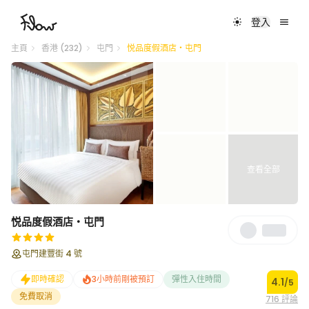
登入
主頁
香港 (232)
屯門
悦品度假酒店‧屯門
查看全部
悦品度假酒店‧屯門
Save
屯門建豐街 4 號
即時確認
3小時前剛被預訂
彈性入住時間
4.1
/5
免費取消
716 評論