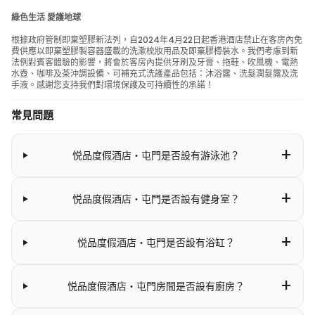
綠色生活 愛護地球
根據政府管制即棄塑膠新法列，自2024年4月22日起香港酒店禁止在客房內免
費供應以即棄塑膠製容器盛載的洗漱梳妝用品及即棄膠樽裝水。我們考慮到新
法例對賓客體驗的影響，將會於客房內提供牙刷及牙膏、拖鞋、吹風機、電熱
水壺、咖啡及茶沖調設備、可補充式洗護產品包括：沐浴露、洗髮潤髮露及洗
手液。感謝您支持我們對環境保護及可持續性的承諾！
常見問題
+
悦品度假酒店‧屯門是否設有游泳池？
+
悦品度假酒店‧屯門是否設有健身室？
+
悦品度假酒店‧屯門是否設有浴缸？
+
悦品度假酒店‧屯門房間是否設有廚房？