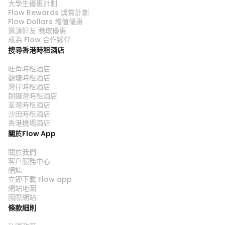
大學生優惠計劃
Flow Rewards 獎賞計劃
Flow Dollars 增值優惠
邀請好友 賺取優惠
成為 Flow 合作夥伴
搜尋香港時租酒店
旺角時租酒店
觀塘時租酒店
灣仔時租酒店
銅鑼灣時租酒店
荃灣時租酒店
沙田時租酒店
香港機場酒店
關於Flow App
關於我們
客戶服務中心
網誌
立即下載 Flow app
網站地圖
國際網站
條款細則