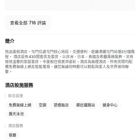
查看全部 716 評論
簡介
悦品度假酒店‧屯門位處屯門核心地段，交通便利，距離港鐵屯門站僅3分鐘路
程。 酒店設有430間客房及套房，以非洲、日本、泰國及希臘風格裝飾，另有
愉悦溫韾的家庭客房，令度假住宿更添姿彩。酒店為無煙酒店，所有房間均配
備免費無線上網及智能電視，讓您無論何時都可以輕鬆與家人及世界保持聯
繫。
酒店設施服務
綜合設施
免費無線上網
空調
禁煙飯店
鄰近鐵路站
健身中心
露天泳池
酒店服務
餐廳