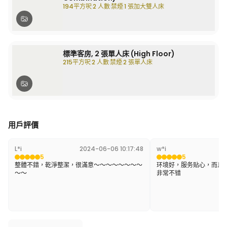
194平方呎
2 人數
禁煙
1 張加大雙人床
標準客房, 2 張單人床 (High Floor)
215平方呎
2 人數
禁煙
2 張單人床
用戶評價
L*i
2024-06-06 10:17:48
w*i
20
5
5
整體不錯，乾淨整潔，很滿意～～～～～～～～
环境好，服务贴心，而且
～～
非常不错