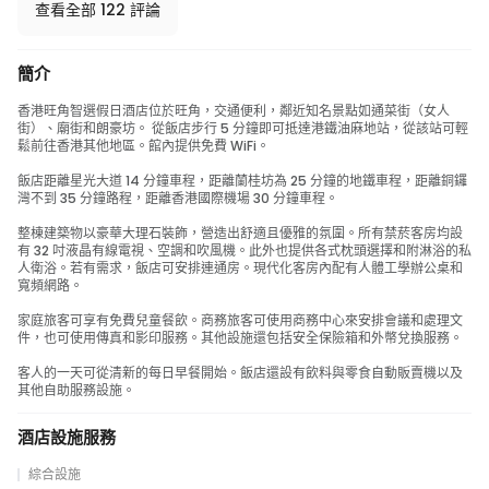
查看全部 122 評論
簡介
香港旺角智選假日酒店位於旺角，交通便利，鄰近知名景點如通菜街（女人
街）、廟街和朗豪坊。 從飯店步行 5 分鐘即可抵達港鐵油麻地站，從該站可輕
鬆前往香港其他地區。館內提供免費 WiFi。
飯店距離星光大道 14 分鐘車程，距離蘭桂坊為 25 分鐘的地鐵車程，距離銅鑼
灣不到 35 分鐘路程，距離香港國際機場 30 分鐘車程。
整棟建築物以豪華大理石裝飾，營造出舒適且優雅的氛圍。所有禁菸客房均設
有 32 吋液晶有線電視、空調和吹風機。此外也提供各式枕頭選擇和附淋浴的私
人衛浴。若有需求，飯店可安排連通房。現代化客房內配有人體工學辦公桌和
寬頻網路。
家庭旅客可享有免費兒童餐飲。商務旅客可使用商務中心來安排會議和處理文
件，也可使用傳真和影印服務。其他設施還包括安全保險箱和外幣兌換服務。
客人的一天可從清新的每日早餐開始。飯店還設有飲料與零食自動販賣機以及
其他自助服務設施。
酒店設施服務
綜合設施