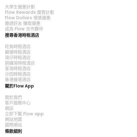
大學生優惠計劃
Flow Rewards 獎賞計劃
Flow Dollars 增值優惠
邀請好友 賺取優惠
成為 Flow 合作夥伴
搜尋香港時租酒店
旺角時租酒店
觀塘時租酒店
灣仔時租酒店
銅鑼灣時租酒店
荃灣時租酒店
沙田時租酒店
香港機場酒店
關於Flow App
關於我們
客戶服務中心
網誌
立即下載 Flow app
網站地圖
國際網站
條款細則