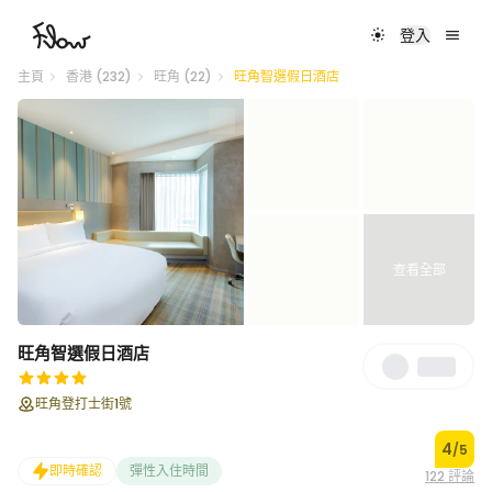
登入
主頁
香港 (232)
旺角 (22)
旺角智選假日酒店
查看全部
旺角智選假日酒店
Save
旺角登打士街1號
4
/5
即時確認
彈性入住時間
122 評論