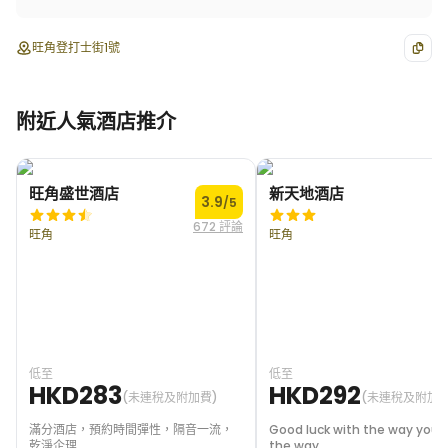
旺角登打士街1號
附近人氣酒店推介
旺角盛世酒店
新天地酒店
3.9
/5
672 評論
2
旺角
旺角
低至
低至
HKD283
HKD292
(未連稅及附加費)
(未連稅及附加費
滿分酒店，預約時間彈性，隔音一流，
Good luck with the way you 
乾淨企理
the way