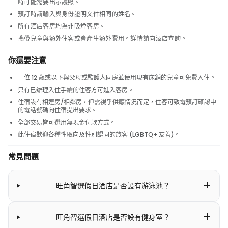
時可能需要出示護照。
預訂時請輸入與身份證明文件相同的姓名。
所有酒店客房均為非吸煙客房。
攜帶兒童與額外住客或會產生額外費用。詳情請向酒店查詢。
你還要注意
一位 12 歲或以下與父母或監護人同房並使用現有床舖的兒童可免費入住。
只有已辦理入住手續的住客方可進入客房。
住宿設有相連房/相鄰房，但需視乎供應情況而定，住客可致電預訂確認中
的電話號碼向住宿提出要求。
全部交易皆可選用無現金付款方式。
此住宿歡迎各種性取向及性別認同的旅客 (LGBTQ+ 友善)。
常見問題
+
旺角智選假日酒店是否設有游泳池？
+
旺角智選假日酒店是否設有健身室？