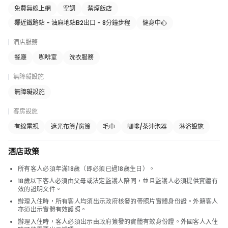
免費無線上網
空調
禁煙飯店
鄰近鐵路站 - 油麻地站B2出口 - 8分鐘步程
健身中心
酒店服務
餐廳
咖啡室
洗衣服務
無障礙設施
無障礙設施
客房設施
有線電視
遮光布簾/窗簾
毛巾
咖啡/茶沖泡器
淋浴設施
酒店政策
所有客人必須年滿18歲（即必須已過18歲生日）。
18歲以下客人必須由父母或法定監護人陪同，並且監護人必須提供實體有
效的證明文件。
辦理入住時，所有客人均須出示政府核發的帶照片實體身份證。外籍客人
亦須出示實體有效護照。
辦理入住時，客人必須出示由政府簽發的實體有效身份證。外國客人入住