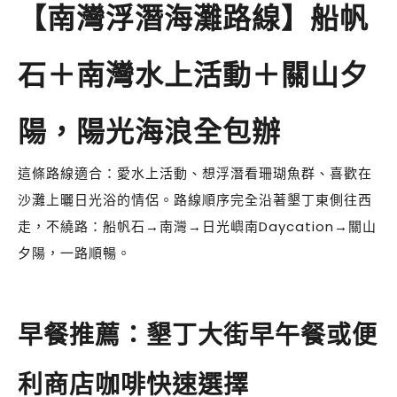
【南灣浮潛海灘路線】船帆
石＋南灣水上活動＋關山夕
陽，陽光海浪全包辦
這條路線適合：愛水上活動、想浮潛看珊瑚魚群、喜歡在
沙灘上曬日光浴的情侶。路線順序完全沿著墾丁東側往西
走，不繞路：船帆石→南灣→日光嶼南Daycation→關山
夕陽，一路順暢。
早餐推薦：墾丁大街早午餐或便
利商店咖啡快速選擇