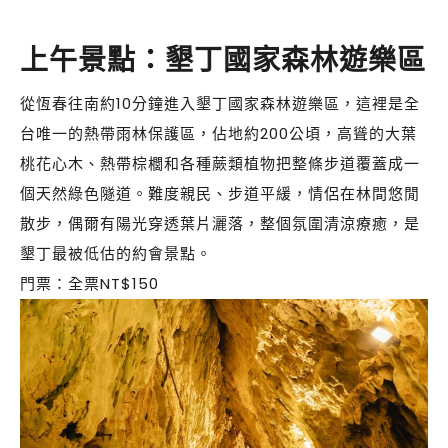
上午景點：墾丁國家森林遊樂區
從恆春往南約10分鐘進入墾丁國家森林遊樂區，這裡是全
台唯一的熱帶雨林保護區，佔地約200公頃，高聳的大葉
桃花心木、熱帶棕櫚和各種蕨類植物把整條步道覆蓋成一
個天然綠色隧道。難度親民、步道平緩，情侶在林間悠閒
散步，偶爾有陽光穿透葉片灑落，整個氛圍清涼療癒，是
墾丁最被低估的約會景點。
門票：全票NT$150