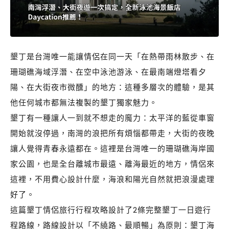
墾丁是台灣唯一能讓情侶在同一天「在熱帶雨林散步、在
珊瑚礁海域浮潛、在空中泳池游泳、在最南端燈塔看夕
陽、在大街夜市微醺」的地方：這種多層次的體驗，是其
他任何城市都無法複製的墾丁獨家魅力。
墾丁有一種讓人一到就不想走的魔力：太平洋的藍從車窗
開始就沒停過，南灣的浪把所有煩惱都帶走，大街的夜晚
讓人覺得青春永遠都在。這裡是台灣唯一的珊瑚礁海岸國
家公園，也是全台離城市最遠、離海最近的地方，情侶來
這裡，不用費心設計什麼，海浪和陽光自然就把浪漫處理
好了。
這篇墾丁情侶旅行行程攻略設計了2條完整墾丁一日遊行
程路線，路線設計以「不繞路、最順暢」為原則：墾丁海