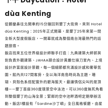
下午 Daycation：Hotel
dùa Kenting
從鵝鑾鼻往北開車約15分鐘回到墾丁大街旁，來到 Hotel
dùa Kenting：2025年正式開幕，是墾丁25年來第一間
全新大型度假飯店，一開幕就成為整個南台灣最熱門的話
題旅宿。
飯店找來五位世界級設計師聯手打造：九典建築大師郭英
釗負責外觀建築、JAHAA頡合設計黃嚴仕操刀室內、上境
設計許富居設計景觀，每一個細節都充滿設計感和奢華氛
圍。館內共127間客房，全以海洋南島時尚為主題，珊
瑚、貝殼色系搭配窗外的碧海藍天。最讓情侶尖叫的是頂
樓——墾丁首座360度環景空中泳池，可以360度無死角看
到整個墾丁的山海全景；緊鄰的空中池畔酒吧定期舉辦活
動。飯店1樓設有「Sardine沙丁嶼」全日風格餐廳，由星