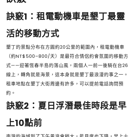
訣竅1：租電動機車是墾丁最靈
活的移動方式
墾丁的景點分布在方圓約20公里的範圍內，租電動機車
（約NT$500–800/天）是最符合情侶約會氛圍的移動方
式——迎著恆春半島的落山風，兩個人一前一後騎在台26
線上，轉角就是海景，這本身就是墾丁最浪漫的事之一。
租車地點在墾丁大街周邊有許多，可以提前電話詢問預
約。
訣竅2：夏日浮潛最佳時段是早
上10點前
南灣的海域到了下午風浪會稍大，能見度也下降，早上十