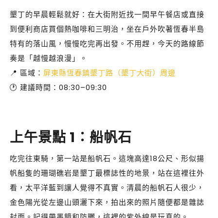
墾丁的早晨輕鬆就好：在大街附近找一間早午餐店或直接
到便利商店買個熱咖啡和三明治，坐在戶外吹著恆春半島
特有的落山風，慢慢吃完再出發。不用趕，今天的路線節
奏是「越慢越浪漫」。
📍 區域：
屏東縣恆春鎮墾丁路（墾丁大街）周邊
🕐 建議時間：08:30–09:30
上午景點 1：船帆石
吃完往東騎，第一站是船帆石。這塊高達18公尺、形似揚
帆船隻的珊瑚礁岩是墾丁最標誌性的地景，站在這裡往外
看，太平洋藍到讓人覺得不真實。清晨的船帆石人很少，
金色陽光從左邊山頭灑下來，拍出來的照片隨便都是雜誌
封面。記得帶墨鏡和防曬，這裡的紫外線是玩真的。