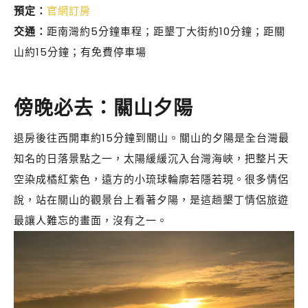
預定：
官網訂房
交通：
距南灣約5分鐘車程；距墾丁大街約10分鐘；距關
山約15分鐘；有免費停車場
傍晚必去：關山夕陽
退房後往西開車約15分鐘到關山。關山的夕陽是全台灣最
知名的日落景點之一，太陽緩緩沉入台灣海峽，把整片天
空染成橘紅紫色，遠方的小琉球輪廓若隱若現。很多情侶
說，站在關山的觀景台上看著夕陽，是這趟墾丁情侶旅遊
最讓人難忘的畫面，沒有之一。