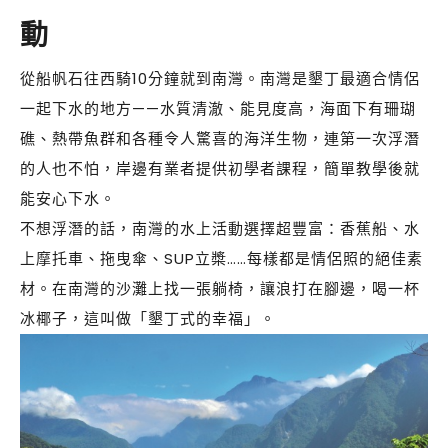
動
從船帆石往西騎10分鐘就到南灣。南灣是墾丁最適合情侶
一起下水的地方——水質清澈、能見度高，海面下有珊瑚
礁、熱帶魚群和各種令人驚喜的海洋生物，連第一次浮潛
的人也不怕，岸邊有業者提供初學者課程，簡單教學後就
能安心下水。
不想浮潛的話，南灣的水上活動選擇超豐富：香蕉船、水
上摩托車、拖曳傘、SUP立槳……每樣都是情侶照的絕佳素
材。在南灣的沙灘上找一張躺椅，讓浪打在腳邊，喝一杯
冰椰子，這叫做「墾丁式的幸福」。