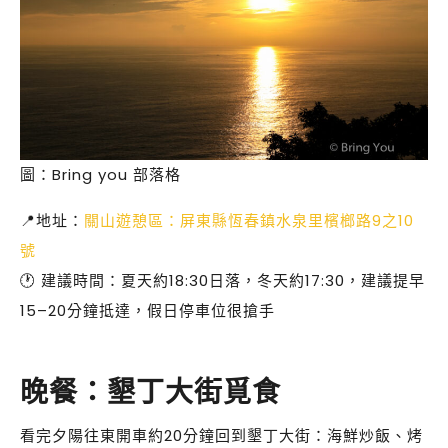
圖：Bring you 部落格
📍地址：
關山遊憩區：屏東縣恆春鎮水泉里檳榔路9之10
號
🕐 建議時間：夏天約18:30日落，冬天約17:30，建議提早
15–20分鐘抵達，假日停車位很搶手
晚餐：墾丁大街覓食
看完夕陽往東開車約20分鐘回到墾丁大街：海鮮炒飯、烤