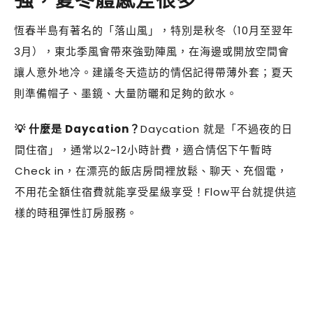
強，夏冬體感差很多
恆春半島有著名的「落山風」，特別是秋冬（10月至翌年
3月），東北季風會帶來強勁陣風，在海邊或開放空間會
讓人意外地冷。建議冬天造訪的情侶記得帶薄外套；夏天
則準備帽子、墨鏡、大量防曬和足夠的飲水。
💡 什麼是 Daycation？
Daycation 就是「不過夜的日
間住宿」，通常以2~12小時計費，適合情侶下午暫時
Check in，在漂亮的飯店房間裡放鬆、聊天、充個電，
不用花全額住宿費就能享受星級享受！Flow平台就提供這
樣的時租彈性訂房服務。