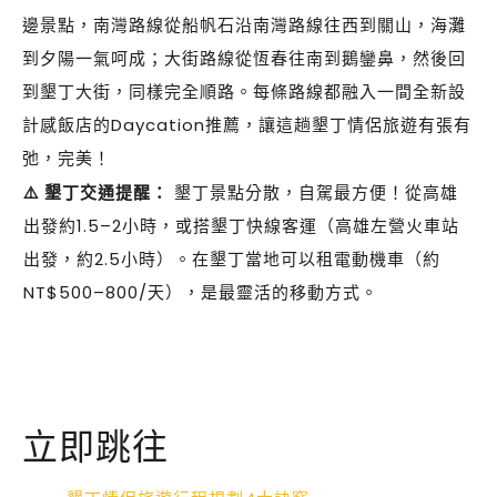
邊景點，南灣路線從船帆石沿南灣路線往西到關山，海灘
到夕陽一氣呵成；大街路線從恆春往南到鵝鑾鼻，然後回
到墾丁大街，同樣完全順路。每條路線都融入一間全新設
計感飯店的Daycation推薦，讓這趟墾丁情侶旅遊有張有
弛，完美！
⚠️ 墾丁交通提醒：
墾丁景點分散，自駕最方便！從高雄
出發約1.5–2小時，或搭墾丁快線客運（高雄左營火車站
出發，約2.5小時）。在墾丁當地可以租電動機車（約
NT$500–800/天），是最靈活的移動方式。
立即跳往