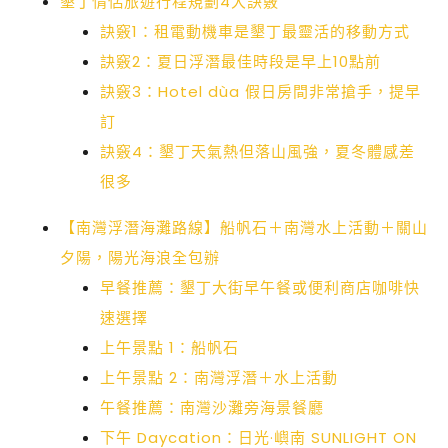
墾丁情侶旅遊行程規劃4大訣竅
訣竅1：租電動機車是墾丁最靈活的移動方式
訣竅2：夏日浮潛最佳時段是早上10點前
訣竅3：Hotel dùa 假日房間非常搶手，提早
訂
訣竅4：墾丁天氣熱但落山風強，夏冬體感差
很多
【南灣浮潛海灘路線】船帆石＋南灣水上活動＋關山
夕陽，陽光海浪全包辦
早餐推薦：墾丁大街早午餐或便利商店咖啡快
速選擇
上午景點 1：船帆石
上午景點 2：南灣浮潛＋水上活動
午餐推薦：南灣沙灘旁海景餐廳
下午 Daycation：日光·嶼南 SUNLIGHT ON