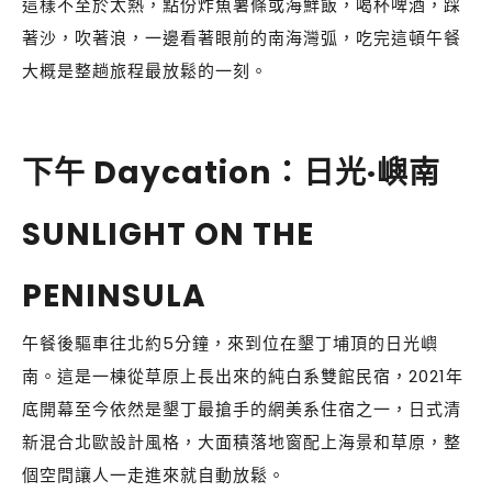
這樣不至於太熱，點份炸魚薯條或海鮮飯，喝杯啤酒，踩
著沙，吹著浪，一邊看著眼前的南海灣弧，吃完這頓午餐
大概是整趟旅程最放鬆的一刻。
下午 Daycation：日光·嶼南
SUNLIGHT ON THE
PENINSULA
午餐後驅車往北約5分鐘，來到位在墾丁埔頂的日光嶼
南。這是一棟從草原上長出來的純白系雙館民宿，2021年
底開幕至今依然是墾丁最搶手的網美系住宿之一，日式清
新混合北歐設計風格，大面積落地窗配上海景和草原，整
個空間讓人一走進來就自動放鬆。