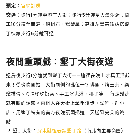
預定：
官網訂房
交通：
步行1分鐘至墾丁大街；步行5分鐘至大灣沙灘；開
車10分鐘至南灣、船帆石、鵝鑾鼻；高雄左營高鐵站搭墾
丁快線步行5分鐘可達
夜間重頭戲：墾丁大街夜遊
退房後步行1分鐘就到墾丁大街——這裡在晚上才真正活起
來！從傍晚開始，大街兩側的攤位一字排開，烤玉米、藥
燉排骨、Q彈珍珠奶茶、手工冰淇淋、椰子凍……每走幾步
就有新的誘惑。兩個人在大街上牽手漫步，試吃、逛小
店，用墾丁特有的南方夜晚氛圍把這一天送到完美的終
點。
📍 墾丁大街：
屏東縣恆春鎮墾丁路
（南北向主要商圈）