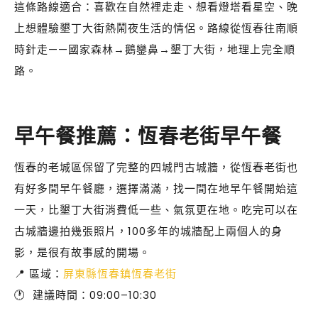
這條路線適合：喜歡在自然裡走走、想看燈塔看星空、晚
上想體驗墾丁大街熱鬧夜生活的情侶。路線從恆春往南順
時針走——國家森林→鵝鑾鼻→墾丁大街，地理上完全順
路。
早午餐推薦：恆春老街早午餐
恆春的老城區保留了完整的四城門古城牆，從恆春老街也
有好多間早午餐廳，選擇滿滿，找一間在地早午餐開始這
一天，比墾丁大街消費低一些、氣氛更在地。吃完可以在
古城牆邊拍幾張照片，100多年的城牆配上兩個人的身
影，是很有故事感的開場。
📍 區域：
屏東縣恆春鎮恆春老街
🕐 建議時間：09:00–10:30